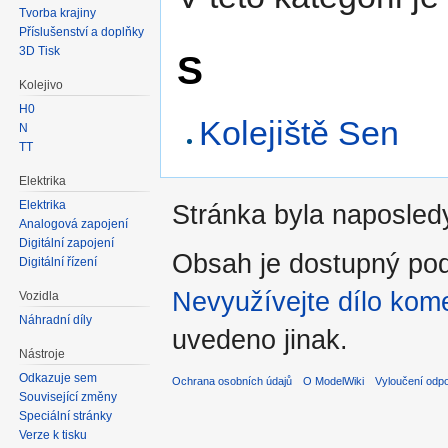
Tvorba krajiny
Příslušenství a doplňky
3D Tisk
S
Kolejivo
H0
Kolejiště Sen
N
TT
Elektrika
Elektrika
Stránka byla naposledy
Analogová zapojení
Digitální zapojení
Obsah je dostupný po
Digitální řízení
Nevyužívejte dílo kome
Vozidla
Náhradní díly
uvedeno jinak.
Nástroje
Odkazuje sem
Ochrana osobních údajů
O ModelWiki
Vyloučení odp
Související změny
Speciální stránky
Verze k tisku