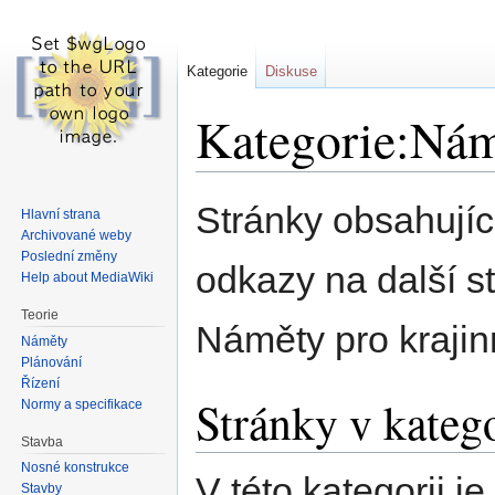
Kategorie
Diskuse
Kategorie:Ná
Skočit
Skočit
Stránky obsahující
Hlavní strana
na
na
Archivované weby
navigaci
vyhledávání
Poslední změny
odkazy na další st
Help about MediaWiki
Teorie
Náměty pro krajin
Náměty
Plánování
Řízení
Stránky v kateg
Normy a specifikace
Stavba
Nosné konstrukce
V této kategorii j
Stavby