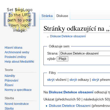
Stránka
Diskuse
Stránky odkazující na 
←
Diskuse:Detekce obsazení
Skočit
Skočit
Odkazuje sem
Hlavní strana
na
na
Archivované weby
Strana:
navigaci
vyhledávání
Poslední změny
výběr
Help about MediaWiki
Teorie
Filtry
Náměty
skrýt
vložení |
skrýt
odkazy |
skrýt
přesm
Plánování
Řízení
Normy a specifikace
Na
Diskuse:Detekce obsazení
odkazují t
Stavba
Ukázat (předchozích 50 | následujících 50)
Nosné konstrukce
Diskuse:Detekce Obsazeni
(přesměrová
Stavby