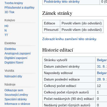
Podstránky této stránky
0 (
Tvorba krajiny
Příslušenství a doplňky
Zámek stránky
3D Tisk
Kolejivo
Editace
Povolit všem (do odvolání)
H0
Přesunutí
Povolit všem (do odvolání)
N
TT
Zobrazit knihu zamčení této stránky.
Elektrika
Historie editací
Elektrika
Analogová zapojení
Digitální zapojení
Stránku vytvořil
Belgar
Digitální řízení
Datum založení stránky
31. 8.
Vozidla
Naposledy editoval
Belgar
Náhradní díly
Datum poslední editace
28. 9.
Nástroje
Celkový počet editací
12
Odkazuje sem
Celkový počet různých autorů
1
Související změny
Počet nedávných (90 dní) editací
0
Speciální stránky
Informace o stránce
Nedávný počet různých autorů
0