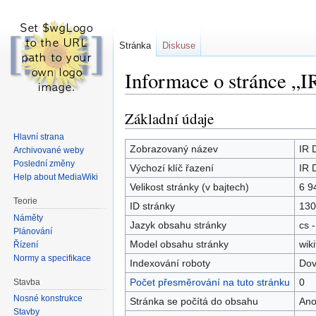
Stránka
Diskuse
Informace o stránce „I
Základní údaje
Skočit
Skočit
na
na
Hlavní strana
navigaci
vyhledávání
Zobrazovaný název
IR 
Archivované weby
Poslední změny
Výchozí klíč řazení
IR 
Help about MediaWiki
Velikost stránky (v bajtech)
6 9
Teorie
ID stránky
130
Náměty
Jazyk obsahu stránky
cs -
Plánování
Model obsahu stránky
wiki
Řízení
Normy a specifikace
Indexování roboty
Dov
Počet přesměrování na tuto stránku
0
Stavba
Nosné konstrukce
Stránka se počítá do obsahu
An
Stavby