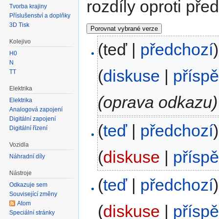
rozdíly oproti pře
Tvorba krajiny
Příslušenství a doplňky
3D Tisk
Kolejivo
(teď |
předchozí
)
H0
N
(
diskuse
|
přísp
TT
Elektrika
(oprava odkazu)
Elektrika
Analogová zapojení
Digitální zapojení
(
teď
|
předchozí
)
Digitální řízení
Vozidla
(
diskuse
|
přísp
Náhradní díly
Nástroje
(
teď
|
předchozí
)
Odkazuje sem
Související změny
Atom
(
diskuse
|
přísp
Speciální stránky