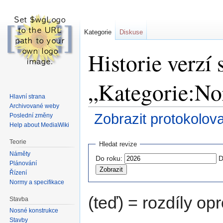
Kategorie
Diskuse
Historie verzí 
„Kategorie:N
Hlavní strana
Archivované weby
Zobrazit protokolov
Poslední změny
Help about MediaWiki
Skočit
Skočit
Teorie
Hledat revize
na
na
Náměty
Do roku:
D
navigaci
vyhledávání
Plánování
Řízení
Normy a specifikace
(teď) = rozdíly opr
Stavba
Nosné konstrukce
Stavby