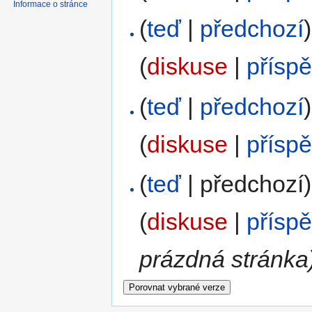
Informace o stránce
(
teď
|
předchozí
)
(
diskuse
|
přísp
(
teď
|
předchozí
)
(
diskuse
|
přísp
(
teď
| předchozí)
(
diskuse
|
přísp
prázdná stránka