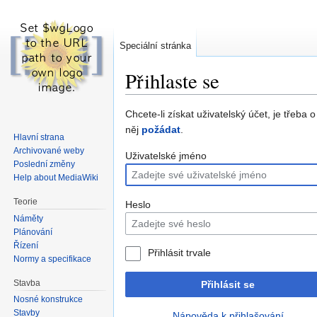
Speciální stránka
Přihlaste se
Skočit
Skočit
Chcete-li získat uživatelský účet, je třeba o
na
na
něj
požádat
.
Hlavní strana
navigaci
vyhledávání
Archivované weby
Uživatelské jméno
Poslední změny
Help about MediaWiki
Teorie
Heslo
Náměty
Plánování
Řízení
Přihlásit trvale
Normy a specifikace
Stavba
Přihlásit se
Nosné konstrukce
Stavby
Nápověda k přihlašování