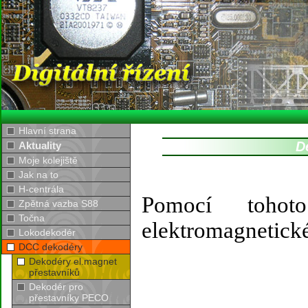
Hlavní strana
D
Aktuality
Moje kolejiště
Jak na to
H-centrála
Pomocí toho
Zpětná vazba S88
Točna
elektromagnetick
Lokodekodér
DCC dekodéry
Dekodéry el.magnet
přestavníků
Dekodér pro
přestavníky PECO