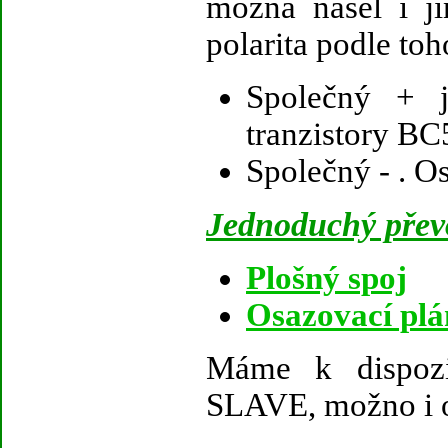
možná našel i j
polarita podle toh
Společný + j
tranzistory B
Společný - . O
Jednoduchý přev
Plošný spoj
Osazovací pl
Máme k dispoz
SLAVE, možno i o