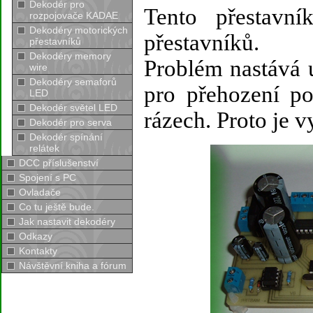
Dekodér pro
Tento přestavní
rozpojovače KADAE
Dekodéry motorických
přestavníků.
přestavníků
Dekodéry memory
Problém nastává 
wire
Dekodéry semaforů
pro přehození p
LED
Dekodér světel LED
rázech. Proto je 
Dekodér pro serva
Dekodér spínání
relátek
DCC příslušenství
Spojení s PC
Ovladače
Co tu ještě bude.
Jak nastavit dekodéry
Odkazy
Kontakty
Návštěvní kniha a fórum